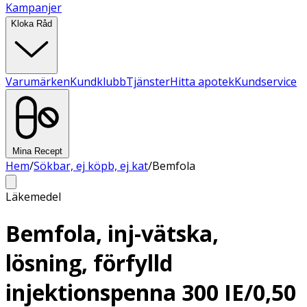
Kampanjer
Kloka Råd
Varumärken
Kundklubb
Tjänster
Hitta apotek
Kundservice
Mina Recept
Hem
/
Sökbar, ej köpb, ej kat
/
Bemfola
Läkemedel
Bemfola, inj-vätska,
lösning, förfylld
injektionspenna 300 IE/0,50