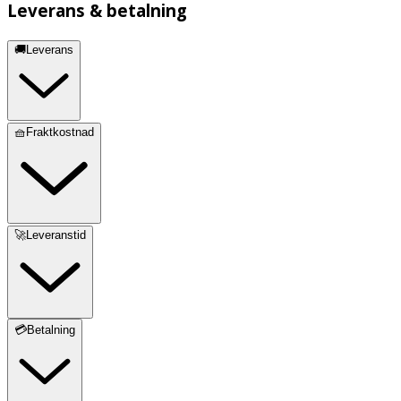
Leverans & betalning
🚚Leverans
🧺Fraktkostnad
🚀Leveranstid
💳Betalning