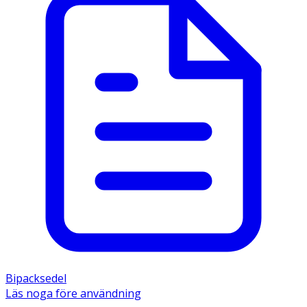
Bipacksedel
Läs noga före användning