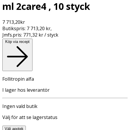
ml 2care4 , 10 styck
7 713,20
kr
Butikspris:
7 713,20 kr
,
Jmfs.pris:
771,32 kr / styck
Köp via recept
Follitropin alfa
I lager hos leverantör
Ingen vald butik
Välj för att se lagerstatus
Välj apotek