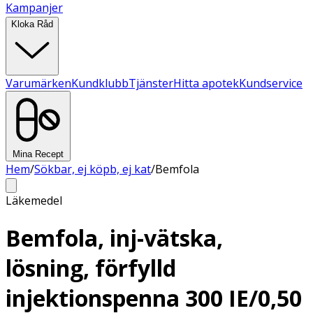
Kampanjer
Kloka Råd
Varumärken
Kundklubb
Tjänster
Hitta apotek
Kundservice
Mina Recept
Hem
/
Sökbar, ej köpb, ej kat
/
Bemfola
Läkemedel
Bemfola, inj-vätska,
lösning, förfylld
injektionspenna 300 IE/0,50