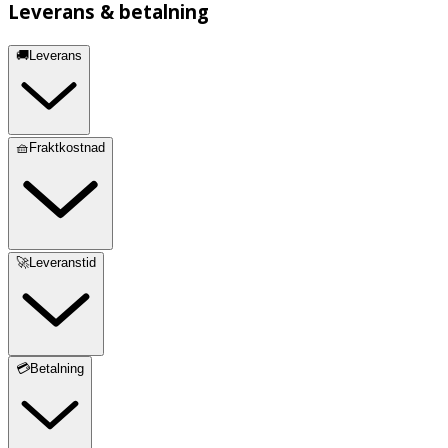
Leverans & betalning
🚚Leverans
🧺Fraktkostnad
🚀Leveranstid
💳Betalning