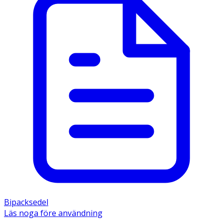
Bipacksedel
Läs noga före användning