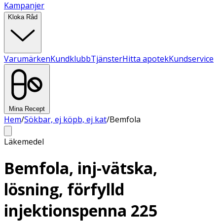
Kampanjer
Kloka Råd
Varumärken
Kundklubb
Tjänster
Hitta apotek
Kundservice
Mina Recept
Hem
/
Sökbar, ej köpb, ej kat
/
Bemfola
Läkemedel
Bemfola, inj-vätska,
lösning, förfylld
injektionspenna 225