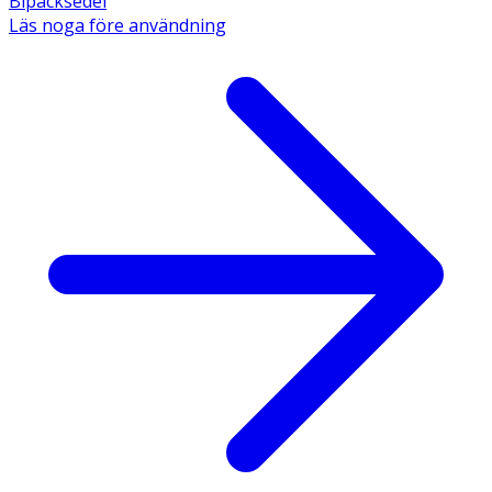
Bipacksedel
Läs noga före användning