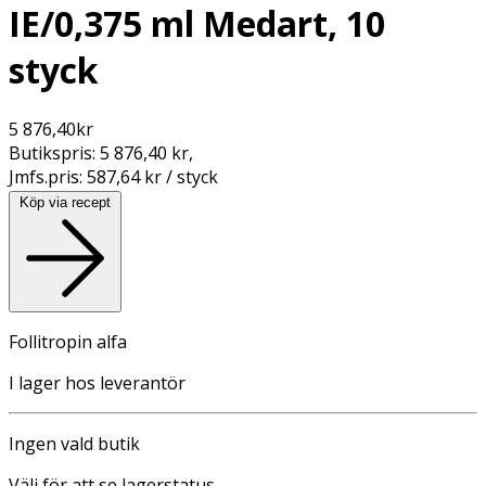
IE/0,375 ml Medart, 10
styck
5 876,40
kr
Butikspris:
5 876,40 kr
,
Jmfs.pris:
587,64 kr / styck
Köp via recept
Follitropin alfa
I lager hos leverantör
Ingen vald butik
Välj för att se lagerstatus