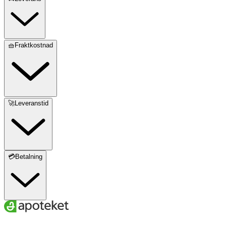
🧺Fraktkostnad
🚀Leveranstid
💳Betalning