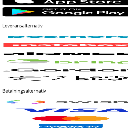
Leveransalternativ
Betalningsalternativ