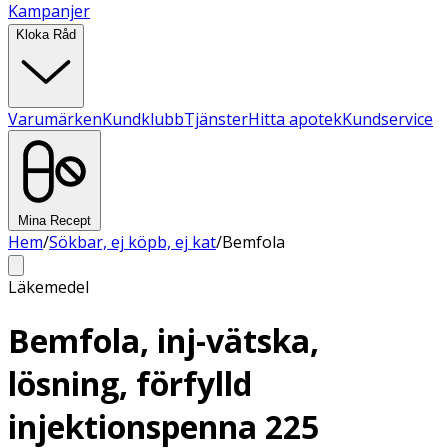
Kampanjer
Kloka Råd
Varumärken
Kundklubb
Tjänster
Hitta apotek
Kundservice
Mina Recept
Hem
/
Sökbar, ej köpb, ej kat
/
Bemfola
Läkemedel
Bemfola, inj-vätska,
lösning, förfylld
injektionspenna 225