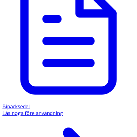
Bipacksedel
Läs noga före användning