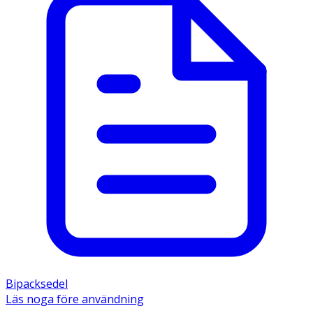
Bipacksedel
Läs noga före användning