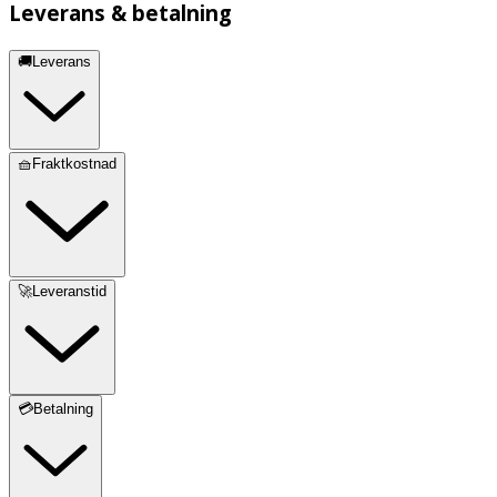
Leverans & betalning
🚚Leverans
🧺Fraktkostnad
🚀Leveranstid
💳Betalning