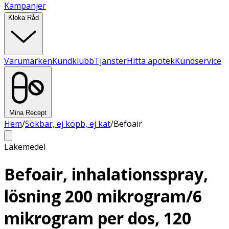
Kampanjer
Kloka Råd
Varumärken
Kundklubb
Tjänster
Hitta apotek
Kundservice
Mina Recept
Hem
/
Sökbar, ej köpb, ej kat
/
Befoair
Läkemedel
Befoair, inhalationsspray,
lösning 200 mikrogram/6
mikrogram per dos, 120