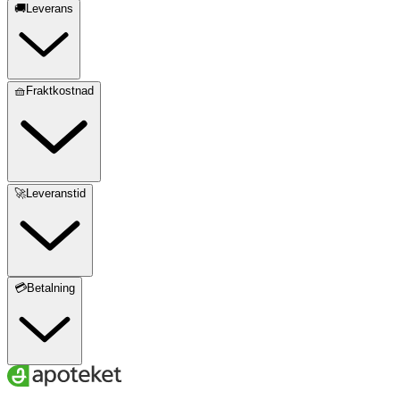
🚚Leverans
🧺Fraktkostnad
🚀Leveranstid
💳Betalning