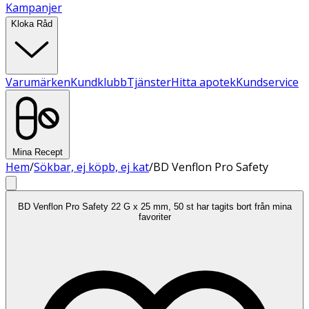
Kampanjer
Kloka Råd
Varumärken
Kundklubb
Tjänster
Hitta apotek
Kundservice
Mina Recept
Hem
/
Sökbar, ej köpb, ej kat
/
BD Venflon Pro Safety
BD Venflon Pro Safety 22 G x 25 mm, 50 st har tagits bort från mina
favoriter