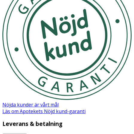
Nöjda kunder är vårt mål
Läs om Apotekets Nöjd kund-garanti
Leverans & betalning