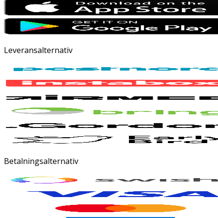
Leveransalternativ
Betalningsalternativ