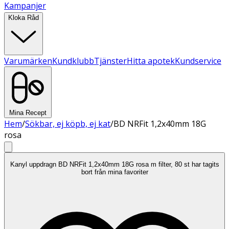
Kampanjer
Kloka Råd
Varumärken
Kundklubb
Tjänster
Hitta apotek
Kundservice
Mina Recept
Hem
/
Sökbar, ej köpb, ej kat
/
BD NRFit 1,2x40mm 18G
rosa
Kanyl uppdragn BD NRFit 1,2x40mm 18G rosa m filter, 80 st har tagits
bort från mina favoriter