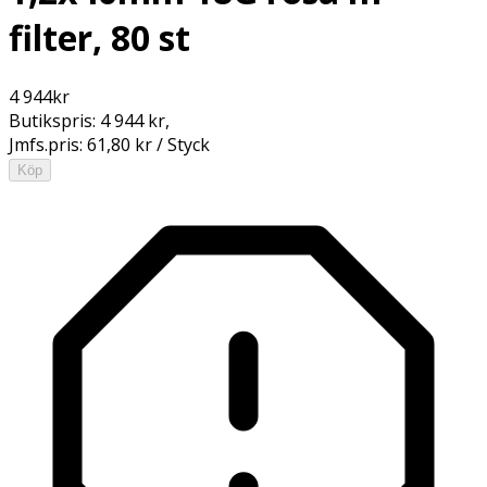
filter, 80 st
4 944
kr
Butikspris:
4 944 kr
,
Jmfs.pris:
61,80 kr / Styck
Köp