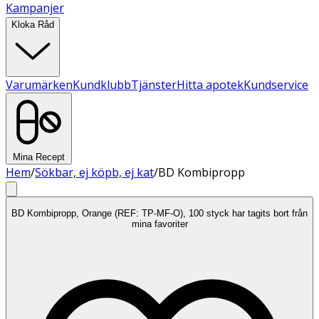
Kampanjer
Kloka Råd
Varumärken
Kundklubb
Tjänster
Hitta apotek
Kundservice
Mina Recept
Hem
/
Sökbar, ej köpb, ej kat
/
BD Kombipropp
BD Kombipropp, Orange (REF: TP-MF-O), 100 styck har tagits bort från
mina favoriter