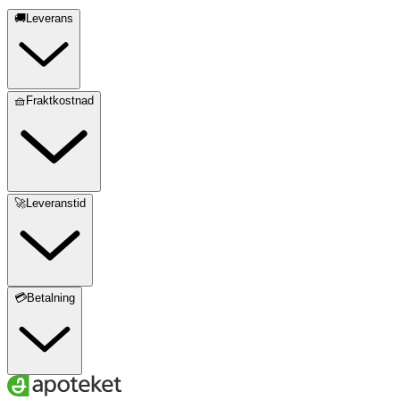
🚚Leverans
🧺Fraktkostnad
🚀Leveranstid
💳Betalning