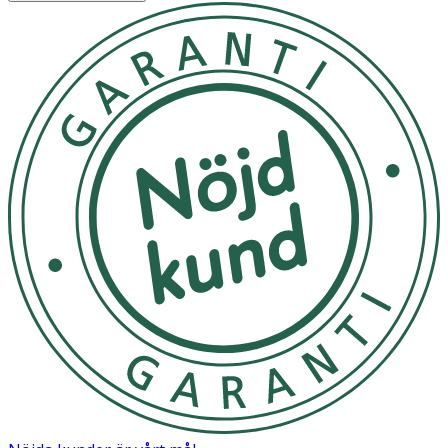
dermatologiskt testad, 98% naturliga ingredienser och
100% återvunnen flaska.
Användning
- Häll önskad mängd badskum i badkaret under rinnande
vatten.
- Undvik kontakt med ögonen.
- Förvaras oåtkomligt för barn.
Innehåll
AQUA (WATER/EAU), COCAMIDOPROPYL BETAINE,
SODIUM LAUROYL METHYL ISETHIONATE, SODIUM
CHLORIDE, PARFUM (FRAGRANCE), SODIUM BENZOATE,
GLYCERIN, POTASSIUM SORBATE, CITRIC ACID, GUAR
HYDROXYPROPYLTRIMONIUM CHLORIDE, ALLANTOIN,
PHANTHENOL, CITRUS LIMON (LEMON) FRUIT
EXTRACT, ORIGANUM VULGARE (OREGANO) EXTRACT,
LIMONENE.