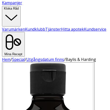
Kampanjer
Kloka Råd
Varumärken
Kundklubb
Tjänster
Hitta apotek
Kundservice
Mina Recept
Hem
/
Special
/
Utgångsdatum finns
/
Baylis & Harding