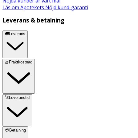
Nöjda kunder är vårt mål
Läs om Apotekets Nöjd kund-garanti
Leverans & betalning
🚚Leverans
🧺Fraktkostnad
🚀Leveranstid
💳Betalning