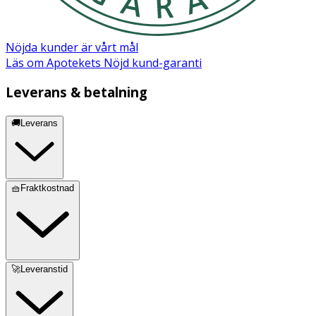
GUAR HYDROXYPROPYLTRIMONIUM CHLORIDE, CITRIC
ACID, POTASSIUM SORBATE.
Nöjda kunder är vårt mål
Läs om Apotekets Nöjd kund-garanti
Leverans & betalning
🚚Leverans
🧺Fraktkostnad
🚀Leveranstid