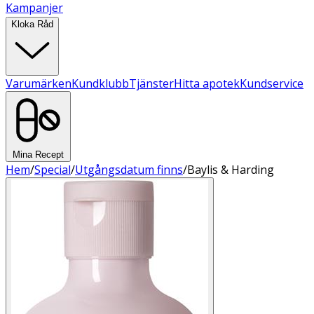
Kampanjer
Kloka Råd
Varumärken
Kundklubb
Tjänster
Hitta apotek
Kundservice
Mina Recept
Hem
/
Special
/
Utgångsdatum finns
/
Baylis & Harding