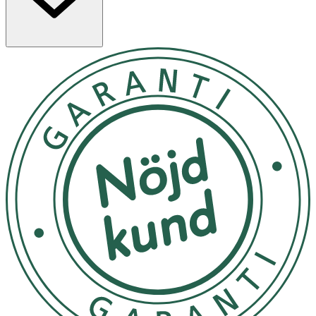
rengörande formuleringar som är naturligt framställda
för att främja ren och frisk hud.
Vegansk. Dermatologiskt testad. 98% naturliga
ingredienser. 95 % biologiskt nedbrytbar formel. 100 %
återvunnen flaska. Följ anvisningarna på
produkten/bruksanvisningen.
Användning
- Fukta huden i duschen och applicera önskad mängd
duschtvål med cirkulära rörelser. Skölj av.
- Undvik kontakt med ögonen.
- Förvaras oåtkomligt for barn.
Inneh
å
ll
AQUA (WATER/EAU), COCAMIDOPROPYL BETAINE,
SODIUM LAUROYL METHYL ISETHIONATE, GLYCERIN,
SODIUM CHLORIDE, GLYCOL DISTEARATE, ALLANTOIN,
LAURETH-4, PANTHENOL, TOCOPHEROL, HELIANTHUS
ANNUUS (SUNFLOWER) SEED OIL, LACTIC ACID,
HYDROLYZED SOY PROTEIN, RICE AMINO ACIDS,
PROLINE, HYDROLYZED ADANSONIA DIGITATA SEED
EXTRACT, PARFUM (FRAGRANCE), SODIUM BENZOATE,