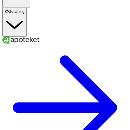
💳Betalning