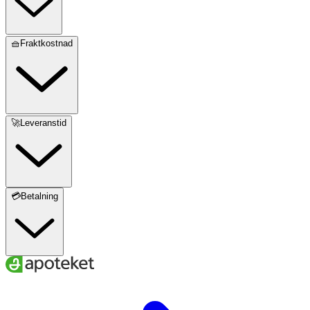
🧺Fraktkostnad
🚀Leveranstid
💳Betalning