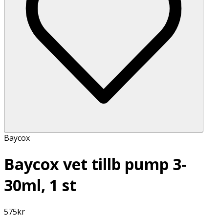
Baycox
Baycox vet tillb pump 3-
30ml, 1 st
575
kr