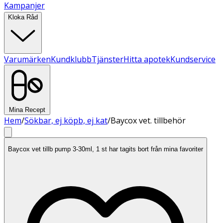
Kampanjer
Kloka Råd
Varumärken
Kundklubb
Tjänster
Hitta apotek
Kundservice
Mina Recept
Hem
/
Sökbar, ej köpb, ej kat
/
Baycox vet. tillbehör
Baycox vet tillb pump 3-30ml, 1 st har tagits bort från mina favoriter