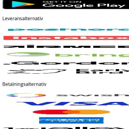
Leveransalternativ
Betalningsalternativ