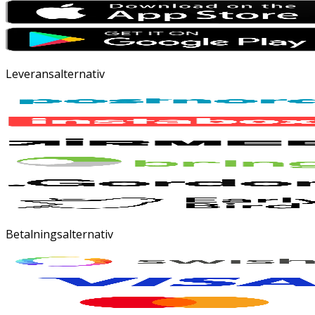
Leveransalternativ
Betalningsalternativ