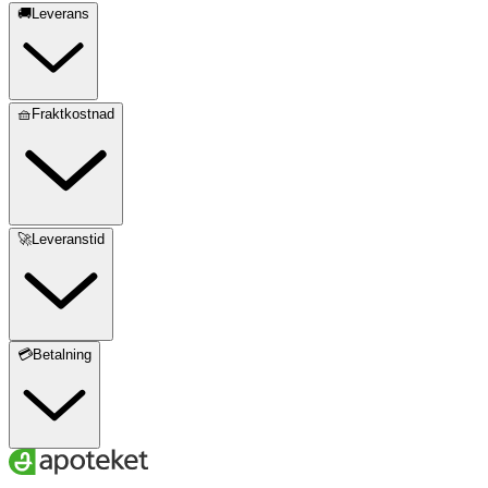
🚚Leverans
🧺Fraktkostnad
🚀Leveranstid
💳Betalning