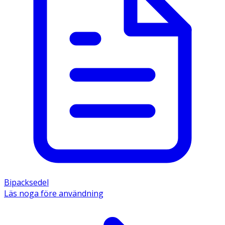
Bipacksedel
Läs noga före användning