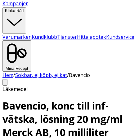
Kampanjer
Kloka Råd
Varumärken
Kundklubb
Tjänster
Hitta apotek
Kundservice
Mina Recept
Hem
/
Sökbar, ej köpb, ej kat
/
Bavencio
Läkemedel
Bavencio, konc till inf-
vätska, lösning 20 mg/ml
Merck AB, 10 milliliter