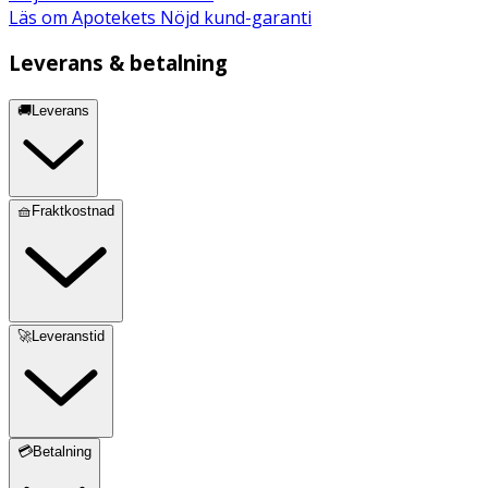
Läs om Apotekets Nöjd kund-garanti
Leverans & betalning
🚚Leverans
🧺Fraktkostnad
🚀Leveranstid
💳Betalning