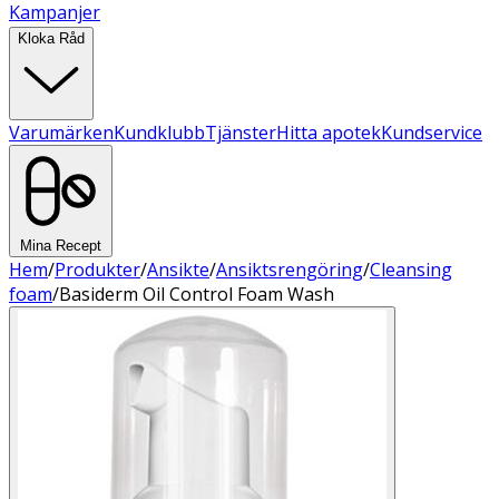
Kampanjer
Kloka Råd
Varumärken
Kundklubb
Tjänster
Hitta apotek
Kundservice
Mina Recept
Hem
/
Produkter
/
Ansikte
/
Ansiktsrengöring
/
Cleansing
foam
/
Basiderm Oil Control Foam Wash