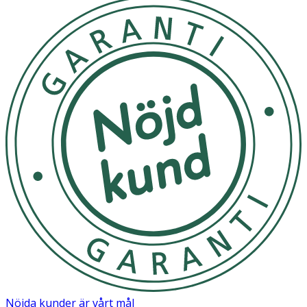
disodium edta, geraniol, hydrocycitronellal, linalool, peg-7
glyceryl cocoate, peg-40 hydrogenated castor oil, peg-
200 hydrogenated glyceryl palmate, sodium benzoate,
zinc gluconate, parfum.
Nöjda kunder är vårt mål