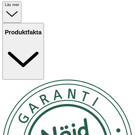
Läs mer
Användning
• Rengör dagligen med Basiderm Foam Wash.
• Återfukta därefter huden med Basiderm Moisturizer.
Produktfakta