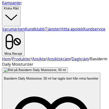
Kampanjer
Kloka Råd
Varumärken
Kundklubb
Tjänster
Hitta apotek
Kundservice
Mina Recept
Hem
/
Produkter
/
Ansikte
/
Ansiktskräm
/
Dagkräm
/
Basiderm
Daily Moisturizer
Basiderm Daily Moisturizer, 50 ml har tagits bort från mina favoriter