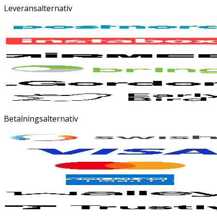
Leveransalternativ
Betalningsalternativ