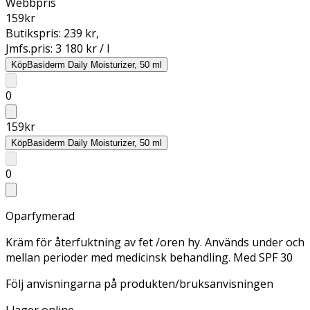
Webbpris
159
kr
Butikspris:
239 kr
,
Jmfs.pris:
3 180 kr / l
Köp
Basiderm Daily Moisturizer, 50 ml
0
159
kr
Köp
Basiderm Daily Moisturizer, 50 ml
0
Oparfymerad
Kräm för återfuktning av fet /oren hy. Används under och
mellan perioder med medicinsk behandling. Med SPF 30
Följ anvisningarna på produkten/bruksanvisningen
I lager online