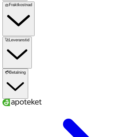
🧺Fraktkostnad
🚀Leveranstid
💳Betalning