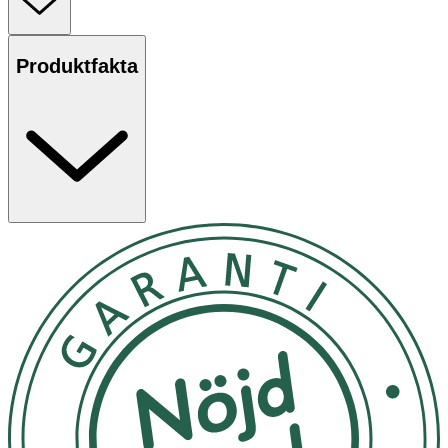
mjukgör håret från rot till topp utan att tynga ner.
Användning
Produktfakta
Massera in i fuktigt hår, skölj ur.
Förvaring
Förvaras i rumstemperatur.
Innehåll
Aqua (Water, Eau) · Sodium Laureth Sulfate ·
Cocamidopropyl Betaine · Sodium Chloride · Glycine Soja
(Soybean) Oil · Citrus Aurantium Amara (Bitter Orange)
Flower Extract · Lavandula Angustifolia (Lavender) Flower
Extract · Sambucus Nigra Flower Extract · Jasminum
Officinale (Jasmine) Flower Extract · Prunus Serrulata
Flower Extract · Paeonia Officinalis Flower Extract ·
Helianthus Annuus (Sunflower) Seed Oil · Rosa
Damascena Flower Oil · Disodium Cocoamphodiacetate ·
Sodium Benzoate · Citric Acid · PEG7 Glyceryl Cocoate ·