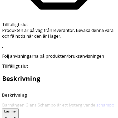
Tillfälligt slut
Produkten är på väg från leverantör. Bevaka denna vara
och få notis när den är i lager.
.
Följ anvisningarna på produkten/bruksanvisningen
Tillfälligt slut
Beskrivning
Beskrivning
Barnängen Glans Schampo är ett lystergivande
schampo
för hår som känns trött och glanslöst. Vegansk
Läs mer
formulering med blomsterolja som reparerar och