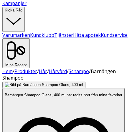
Kampanjer
Kloka Råd
Varumärken
Kundklubb
Tjänster
Hitta apotek
Kundservice
Mina Recept
Hem
/
Produkter
/
Hår
/
Hårvård
/
Schampo
/
Barnängen
Shampoo
Barnängen Shampoo Glans, 400 ml har tagits bort från mina favoriter