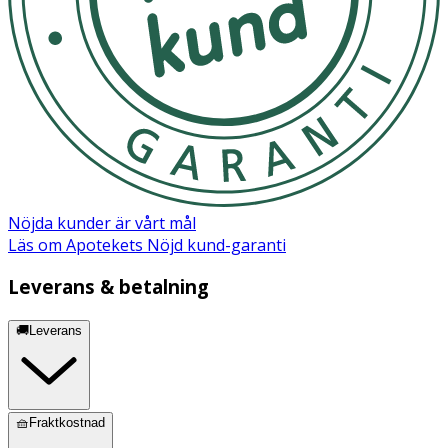
Cocamide MEA · Dimethicone · Parfum (Fragrance) · PEG40
Hydrogenated Castor Oil · Glycol Distearate · Laureth4 ·
Guar Hydroxypropyltrimonium Chloride · Hydrogenated
Castor Oil · PEG120 Methyl Glucose Dioleate · Sodium
Hydroxide · Linalool · Hexyl Cinnamal · Propylene Glycol ·
Laureth23 · Benzyl Salicylate · Benzyl Alcohol · Sodium
Salicylate · CI 17200 (Red 33)
Nöjda kunder är vårt mål
Läs om Apotekets Nöjd kund-garanti
Leverans & betalning
🚚Leverans
🧺Fraktkostnad