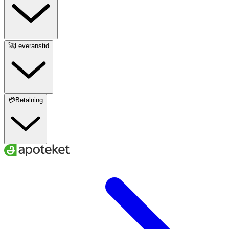
🚀Leveranstid
💳Betalning