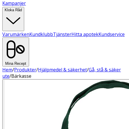
Kampanjer
Kloka Råd
Varumärken
Kundklubb
Tjänster
Hitta apotek
Kundservice
Mina Recept
Hem
/
Produkter
/
Hjälpmedel & säkerhet
/
Gå, stå & säker
ute
/
Bärkasse