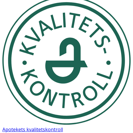
Apotekets kvalitetskontroll