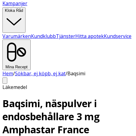
Kampanjer
Kloka Råd
Varumärken
Kundklubb
Tjänster
Hitta apotek
Kundservice
Mina Recept
Hem
/
Sökbar, ej köpb, ej kat
/
Baqsimi
Läkemedel
Baqsimi, näspulver i
endosbehållare 3 mg
Amphastar France