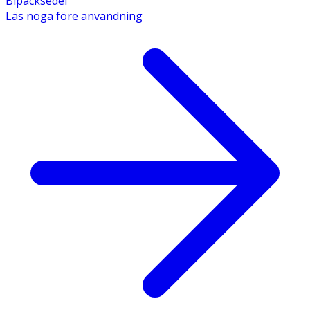
Bipacksedel
Läs noga före användning