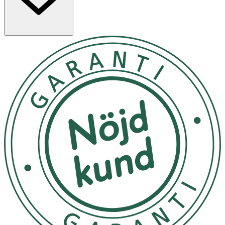
· Förpackning: 36 blöjor