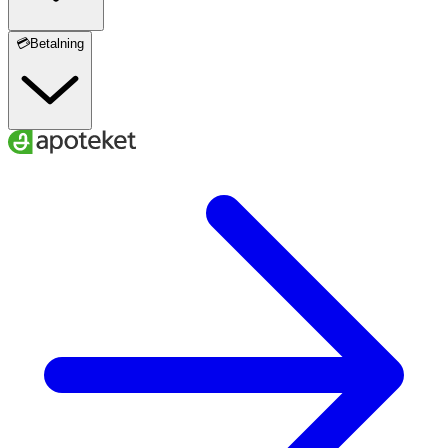
💳Betalning