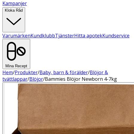
Kampanjer
Kloka Råd
Varumärken
Kundklubb
Tjänster
Hitta apotek
Kundservice
Mina Recept
Hem
/
Produkter
/
Baby, barn & förälder
/
Blöjor &
tvättlappar
/
Blöjor
/
Bammies Blöjor Newborn 4-7kg