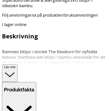
Superabsorberande & allergivänliga EKO blöjor i
silkeslen bambu.
Följ anvisningarna på produkten/bruksanvisningen
I lager online
Beskrivning
Bammies blöjor i storlek The Newborn för nyfödda
bebisar. Växtbaserade blöjor i bambu utvecklade för att
ge maximal komfort och säkerhet för små kroppar.
Läs mer
Tillverkade av 100 % hållbara och allergivänliga material.
Den superabsorberande kärnan håller barnet torrt i upp
till 12 timmar, medan de mjuka elastiska kanterna
förhindrar läckage. Perfekt för känslig hud. Storlek: The
Produktfakta
Newborn (4–7 kg)
· Växtbaserade i 100 % bambu mot huden
· Dermatologiskt testade och hypoallergena