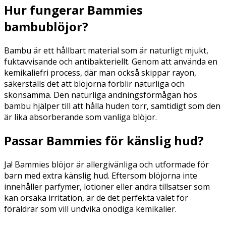
Hur fungerar Bammies
bambublöjor?
Bambu är ett h
å
llbart material som är naturligt mjukt,
fuktavvisande och antibakteriellt. Genom att anvä
nda en
kemikaliefri process, d
är man också
skippar rayon,
s
ä
kerst
älls det att blö
jorna f
örblir naturliga och
skonsamma. Den naturliga andningsförm
å
gan hos
bambu hjälper till att h
å
lla huden torr, samtidigt som den
är lika absorberande som vanliga blöjor.
Passar Bammies för känslig hud?
Ja! Bammies bl
ö
jor
ä
r allergiv
änliga och utformade för
barn med extra känslig hud. Eftersom blöjorna
inte
inneh
å
ller parfymer, lotioner eller andra tillsatser som
kan orsaka irritation, är de det perfekta valet fö
r
f
öräldrar som vill undvika onödiga kemikalier.