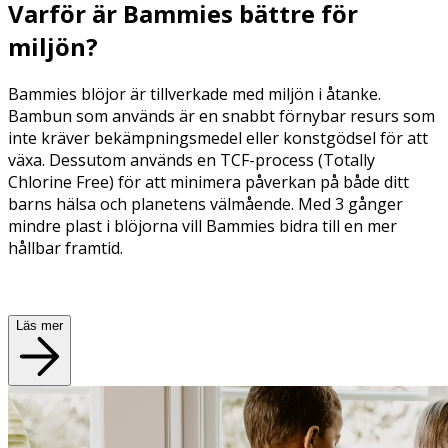
Varför är Bammies bättre för
miljön?
Bammies blö
jor
är tillverkade med miljön i
å
tanke.
Bambun som anvä
nds
är en snabbt förnybar resurs som
inte kräver bekämpningsmedel eller konstgö
dsel f
ör att
växa. Dessutom anvä
nds en TCF-process (Totally
Chlorine Free) f
ör att minimera
p
å
verkan på b
å
de ditt
barns hälsa och planetens välm
å
ende. Med 3 gånger
mindre plast i blöjorna vill Bammies
bidra till en mer
h
å
llbar framtid.
Läs mer