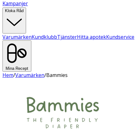
Kampanjer
Kloka Råd
Varumärken
Kundklubb
Tjänster
Hitta apotek
Kundservice
Mina Recept
Hem
/
Varumärken
/
Bammies