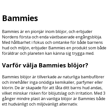
Bammies
Bammies är en pionjär inom blöjor, och erbjuder
Nordens första och enda växtbaserade engångsblöja.
Med hållbarhet i fokus och omtanke för både barnens
hud och miljön, erbjuder Bammies en produkt som både
föräldrar och planeten kan känna sig trygga med.
Varför välja Bammies blöjor?
Bammies blö
jor
är tillverkade av naturliga bambufibrer
och inneh
å
ller inga onödiga kemikalier, parfymer eller
klorin. De är skapade för att l
å
ta ditt barns hud andas,
vilket minskar risken fö
r bl
öjutslag och irritation. Med 3
gånger mindre plast än vanliga blö
jor
är Bammies b
å
de
ett hudvänligt och miljövänligt alternativ.