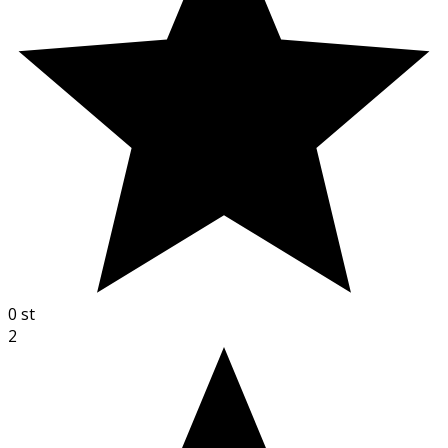
0
st
2