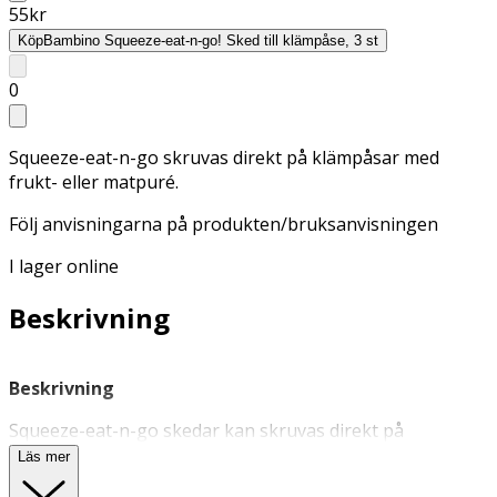
55
kr
Köp
Bambino Squeeze-eat-n-go! Sked till klämpåse, 3 st
0
Squeeze-eat-n-go skruvas direkt på klämpåsar med
frukt- eller matpuré.
Följ anvisningarna på produkten/bruksanvisningen
I lager online
Beskrivning
Beskrivning
Squeeze-eat-n-go skedar kan skruvas direkt på
klämpåsar med frukt- eller matpuré. Sked på klämpåsen
Läs mer
gör det enkelt mata ditt barn med en hand samtidigt som