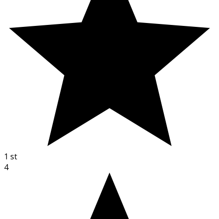
1
st
4