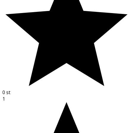
0
st
1