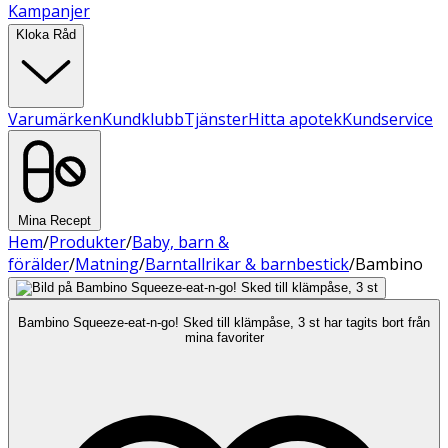
Kampanjer
Kloka Råd
Varumärken
Kundklubb
Tjänster
Hitta apotek
Kundservice
Mina Recept
Hem
/
Produkter
/
Baby, barn &
förälder
/
Matning
/
Barntallrikar & barnbestick
/
Bambino
Bambino Squeeze-eat-n-go! Sked till klämpåse, 3 st har tagits bort från
mina favoriter