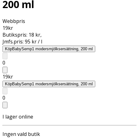
200 ml
Webbpris
19
kr
Butikspris:
18 kr
,
Jmfs.pris:
95 kr / l
Köp
BabySemp1 modersmjölksersättning, 200 ml
0
19
kr
Köp
BabySemp1 modersmjölksersättning, 200 ml
0
I lager online
Ingen vald butik