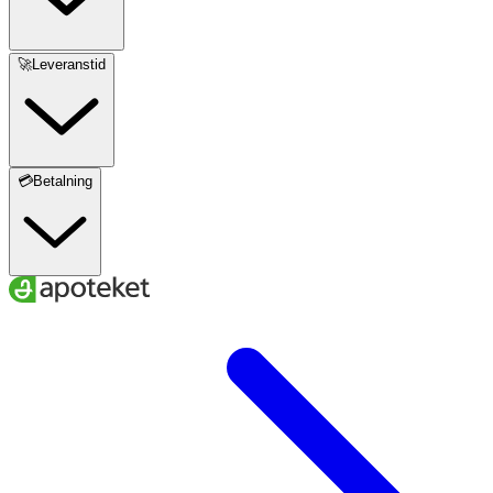
🚀Leveranstid
💳Betalning