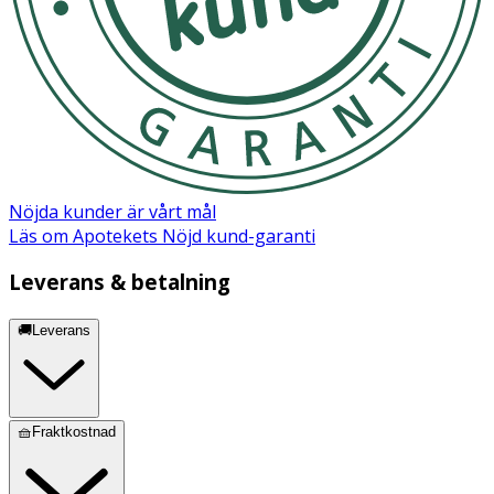
och diglycerider, SOJAlecitin), FISKolja, vitaminer (A, D, E,
K, C, tiamin, riboflavin, niacin, B6, folsyra, biotin,
pantotensyra), kolin, veg. olja (algsvamp (M. alpina)),
taurin, inositol, nukleotider (cytidin 5’-monofosfat, uridin
5’-monofosfat, adenosin 5’-monofosfat, guanosin 5’-
monofosfat, inosin 5’-monofosfat), L-karnitin.
Utan palmolja.
För barnets hälsa är det viktigt att noggrant följa
Nöjda kunder är vårt mål
förvaringsanvisningarna på förpackningen.
Läs om Apotekets Nöjd kund-garanti
Leverans & betalning
🚚Leverans
🧺Fraktkostnad