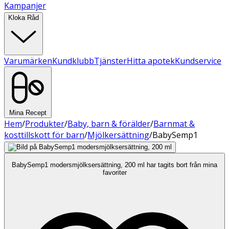
Kampanjer
Kloka Råd
Varumärken
Kundklubb
Tjänster
Hitta apotek
Kundservice
Mina Recept
Hem
/
Produkter
/
Baby, barn & förälder
/
Barnmat &
kosttillskott för barn
/
Mjölkersättning
/
BabySemp1
BabySemp1 modersmjölksersättning, 200 ml har tagits bort från mina
favoriter