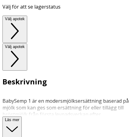
Välj för att se lagerstatus
Välj apotek
Välj apotek
Beskrivning
BabySemp 1 är en modersmjölksersättning baserad på
mjölk som kan ges som ersättning för eller tillägg till
bröstmjölk från första levnadsveckan efter
Läs mer
rekommendation av BVC eller barnläkare. BabySemp 1
tillagas enligt anvisning på förpackningen och täcker
näringsbehovet hos spädbarn upp till 6 månader. Man