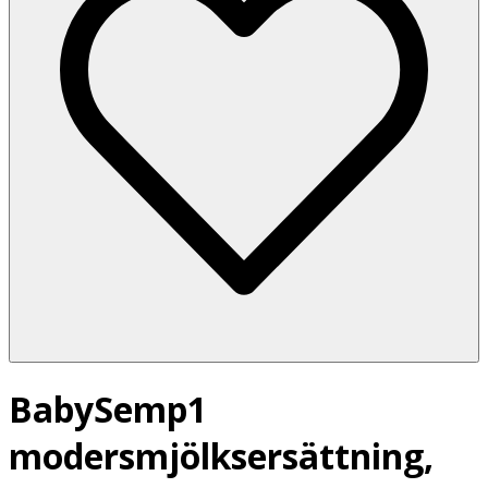
BabySemp1
modersmjölksersättning,