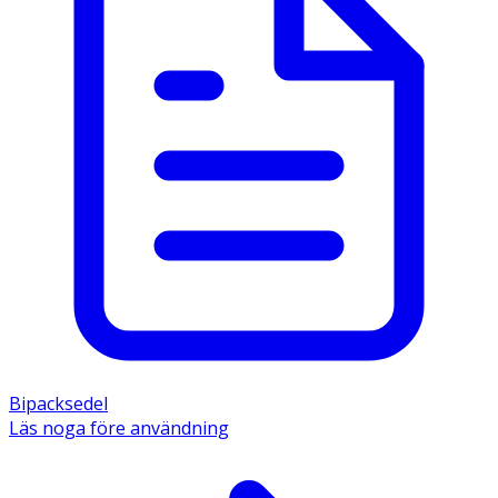
Bipacksedel
Läs noga före användning