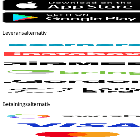
Leveransalternativ
Betalningsalternativ