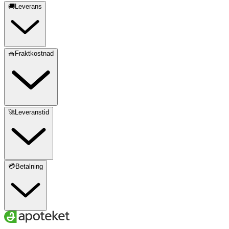
🚚Leverans
🧺Fraktkostnad
🚀Leveranstid
💳Betalning