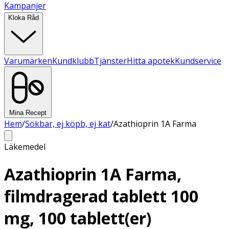
Kampanjer
Kloka Råd
Varumärken
Kundklubb
Tjänster
Hitta apotek
Kundservice
Mina Recept
Hem
/
Sökbar, ej köpb, ej kat
/
Azathioprin 1A Farma
Läkemedel
Azathioprin 1A Farma,
filmdragerad tablett 100
mg, 100 tablett(er)