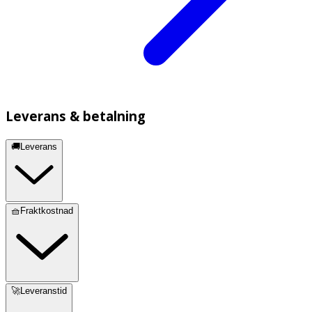
Leverans & betalning
🚚Leverans
🧺Fraktkostnad
🚀Leveranstid