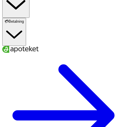
💳Betalning