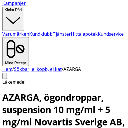
Kampanjer
Kloka Råd
Varumärken
Kundklubb
Tjänster
Hitta apotek
Kundservice
Mina Recept
Hem
/
Sökbar, ej köpb, ej kat
/
AZARGA
Läkemedel
AZARGA, ögondroppar,
suspension 10 mg/ml + 5
mg/ml Novartis Sverige AB,