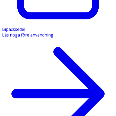
Bipacksedel
Läs noga före användning