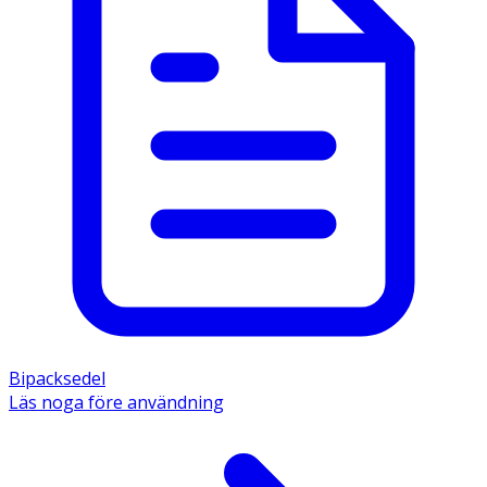
Bipacksedel
Läs noga före användning