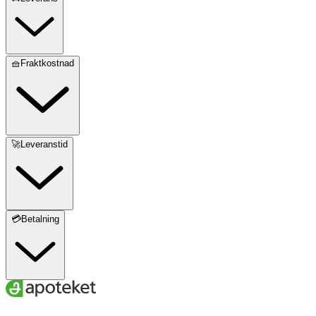
🧺Fraktkostnad
🚀Leveranstid
💳Betalning