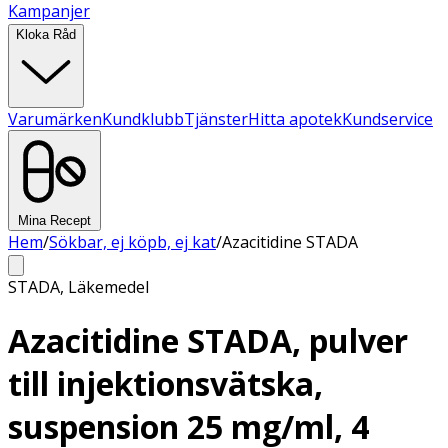
Kampanjer
Kloka Råd
Varumärken
Kundklubb
Tjänster
Hitta apotek
Kundservice
Mina Recept
Hem
/
Sökbar, ej köpb, ej kat
/
Azacitidine STADA
STADA
,
Läkemedel
Azacitidine STADA, pulver
till injektionsvätska,
suspension 25 mg/ml, 4