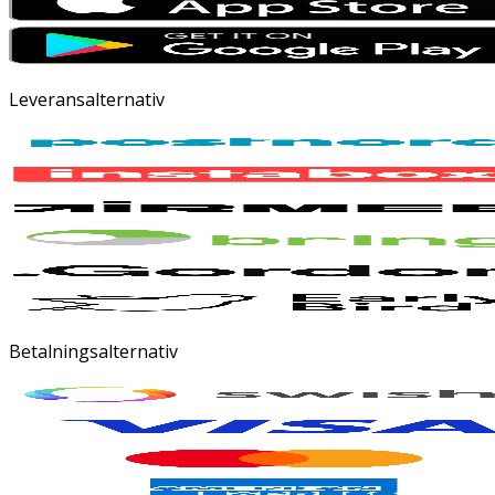
Leveransalternativ
Betalningsalternativ