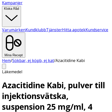
Kampanjer
Kloka Råd
Varumärken
Kundklubb
Tjänster
Hitta apotek
Kundservice
Mina Recept
Hem
/
Sökbar, ej köpb, ej kat
/
Azacitidine Kabi
Läkemedel
Azacitidine Kabi, pulver till
injektionsvätska,
suspension 25 mg/ml, 4