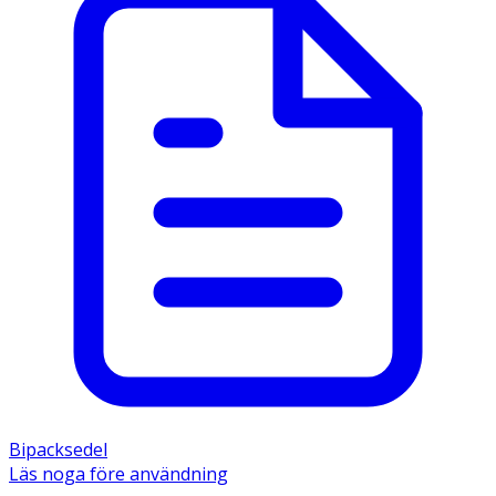
Bipacksedel
Läs noga före användning