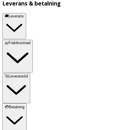
Leverans & betalning
🚚Leverans
🧺Fraktkostnad
🚀Leveranstid
💳Betalning