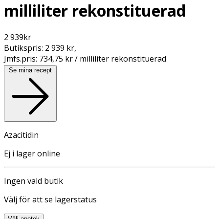
milliliter rekonstituerad
2 939
kr
Butikspris:
2 939 kr
,
Jmfs.pris:
734,75 kr / milliliter rekonstituerad
Se mina recept
Azacitidin
Ej i lager online
Ingen vald butik
Välj för att se lagerstatus
Välj apotek