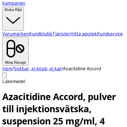
Kampanjer
Kloka Råd
Varumärken
Kundklubb
Tjänster
Hitta apotek
Kundservice
Mina Recept
Hem
/
Sökbar, ej köpb, ej kat
/
Azacitidine Accord
Läkemedel
Azacitidine Accord, pulver
till injektionsvätska,
suspension 25 mg/ml, 4