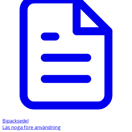
Bipacksedel
Läs noga före användning