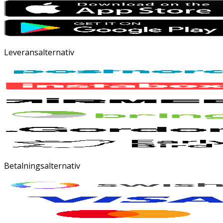
Leveransalternativ
Betalningsalternativ