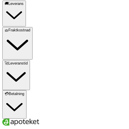
🚚Leverans
🧺Fraktkostnad
🚀Leveranstid
💳Betalning