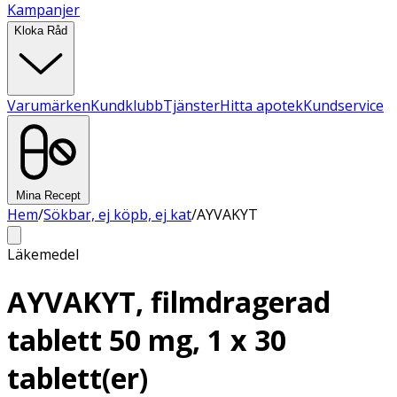
Kampanjer
Kloka Råd
Varumärken
Kundklubb
Tjänster
Hitta apotek
Kundservice
Mina Recept
Hem
/
Sökbar, ej köpb, ej kat
/
AYVAKYT
Läkemedel
AYVAKYT, filmdragerad
tablett 50 mg, 1 x 30
tablett(er)