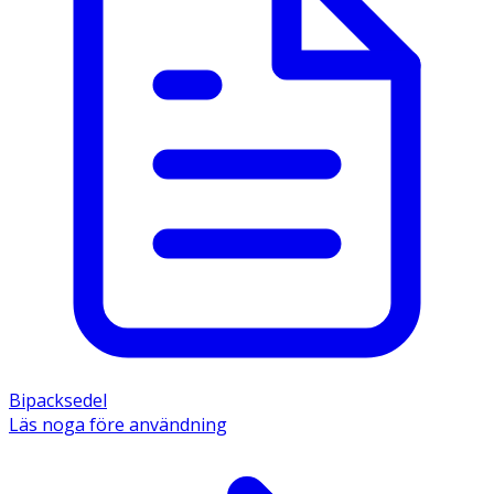
Bipacksedel
Läs noga före användning