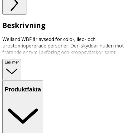
Beskrivning
Welland WBF är avsedd för colo-, ileo- och
urostomiopererade personer. Den skyddar huden mot
frätande enzym i avföring och kroppsvätskor samt
motverkar slitage vid avlägsnandet av häftor. Lösningen
Läs mer
bildar en transparent barriärfilm och är alkoholfri.
Produktfakta