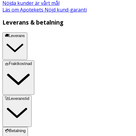
Nöjda kunder är vårt mål
Läs om Apotekets Nöjd kund-garanti
Leverans & betalning
🚚Leverans
🧺Fraktkostnad
🚀Leveranstid
💳Betalning