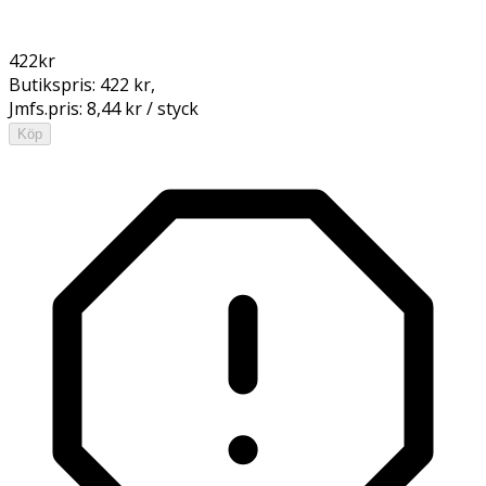
422
kr
Butikspris:
422 kr
,
Jmfs.pris:
8,44 kr / styck
Köp