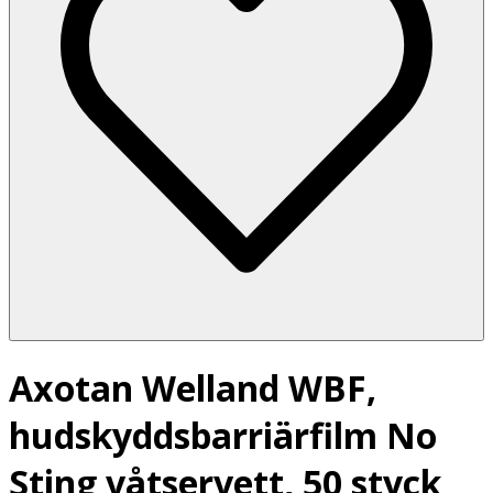
Axotan Welland WBF,
hudskyddsbarriärfilm No
Sting våtservett, 50 styck