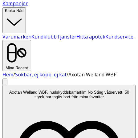
Kampanjer
Kloka Råd
Varumärken
Kundklubb
Tjänster
Hitta apotek
Kundservice
Mina Recept
Hem
/
Sökbar, ej köpb, ej kat
/
Axotan Welland WBF
Axotan Welland WBF, hudskyddsbarriärfilm No Sting våtservett, 50
styck har tagits bort från mina favoriter