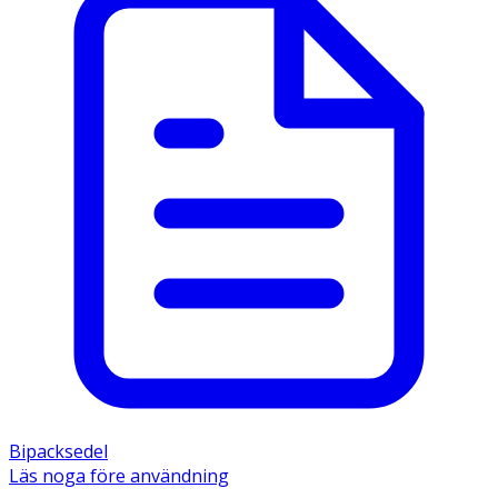
Bipacksedel
Läs noga före användning