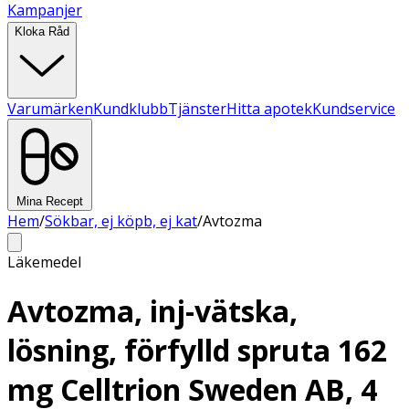
Kampanjer
Kloka Råd
Varumärken
Kundklubb
Tjänster
Hitta apotek
Kundservice
Mina Recept
Hem
/
Sökbar, ej köpb, ej kat
/
Avtozma
Läkemedel
Avtozma, inj-vätska,
lösning, förfylld spruta 162
mg Celltrion Sweden AB, 4