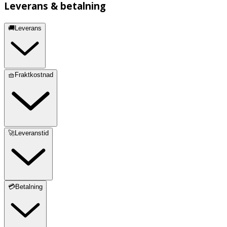
Leverans & betalning
🚚Leverans
🧺Fraktkostnad
🚀Leveranstid
💳Betalning