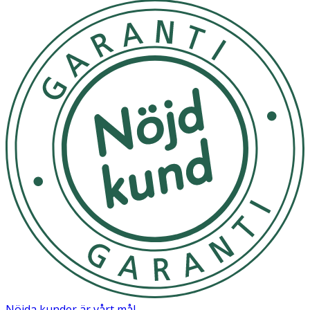
FRAGRANCE (PARFUM), POLYGLYCERYL-4 CAPRATE,
POLYGLYCERYL-6 CAPRYLATE, TREHALOSE, WATER
(AQUA).
Nöjda kunder är vårt mål