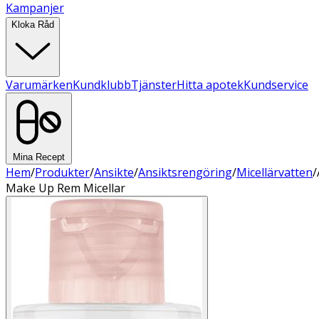
Kampanjer
Kloka Råd
Varumärken
Kundklubb
Tjänster
Hitta apotek
Kundservice
Mina Recept
Hem
/
Produkter
/
Ansikte
/
Ansiktsrengöring
/
Micellärvatten
/
Make Up Rem Micellar