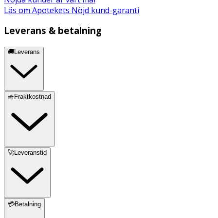
Läs om Apotekets Nöjd kund-garanti
Leverans & betalning
🚚Leverans
🧺Fraktkostnad
🚀Leveranstid
💳Betalning