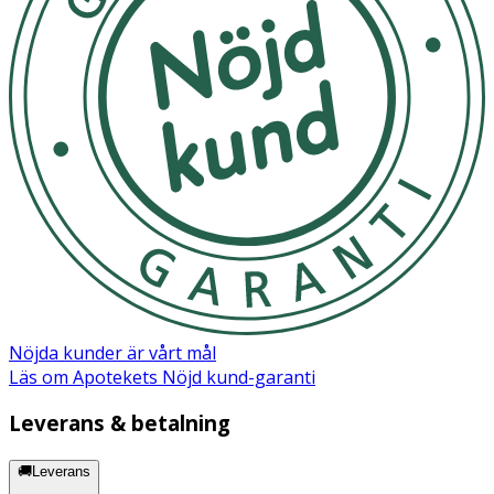
OK för gravida och ammande: Ja
Ingredienser:AVENE THERMAL SPRING WATER (AVENE
AQUA), ISOPROPYL ALCOHOL, PEG-6, GLYCERIN,
SILYBUM MARIANUM FRUIT EXTRACT, SILICA,
POLYACRYLATE-13, POLYISOBUTENE, POLYSORBATE 20,
SORBITAN ISOSTEARATE, WATER (AQUA)
Nöjda kunder är vårt mål
Läs om Apotekets Nöjd kund-garanti
Leverans & betalning
🚚Leverans