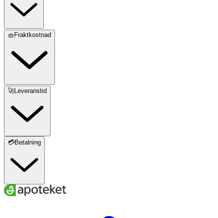
🧺Fraktkostnad
🚀Leveranstid
💳Betalning