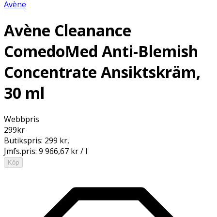
Avène
Avène Cleanance
ComedoMed Anti-Blemish
Concentrate Ansiktskräm,
30 ml
Webbpris
299
kr
Butikspris:
299 kr
,
Jmfs.pris:
9 966,67 kr / l
Köp