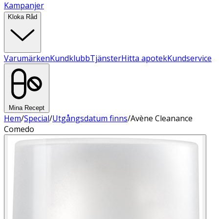
Kampanjer
Kloka Råd
Varumärken
Kundklubb
Tjänster
Hitta apotek
Kundservice
Mina Recept
Hem
/
Special
/
Utgångsdatum finns
/
Avène Cleanance
Comedo