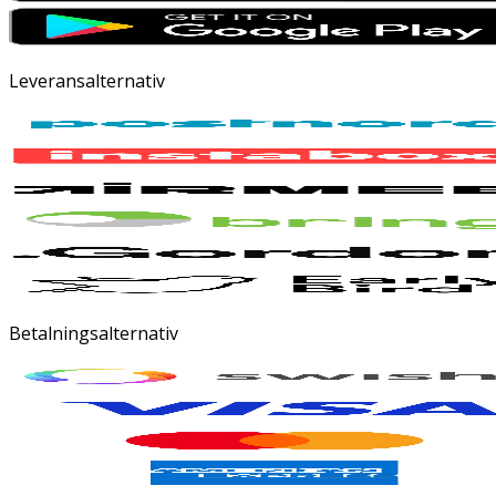
Leveransalternativ
Betalningsalternativ