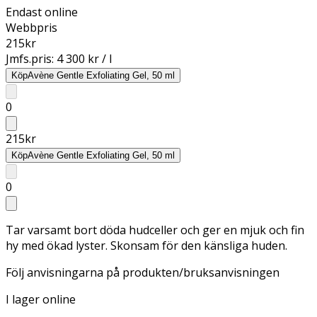
Endast online
Webbpris
215
kr
Jmfs.pris:
4 300 kr / l
Köp
Avène Gentle Exfoliating Gel, 50 ml
0
215
kr
Köp
Avène Gentle Exfoliating Gel, 50 ml
0
Tar varsamt bort döda hudceller och ger en mjuk och fin
hy med ökad lyster. Skonsam för den känsliga huden.
Följ anvisningarna på produkten/bruksanvisningen
I lager online