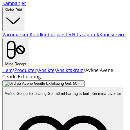
Kampanjer
Kloka Råd
Varumärken
Kundklubb
Tjänster
Hitta apotek
Kundservice
Mina Recept
Hem
/
Produkter
/
Ansikte
/
Ansiktskräm
/
Avène Avène
Gentle Exfoliating
Avène Gentle Exfoliating Gel, 50 ml har tagits bort från mina favoriter