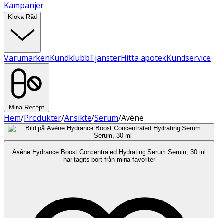
Kampanjer
Kloka Råd
Varumärken
Kundklubb
Tjänster
Hitta apotek
Kundservice
Mina Recept
Hem
/
Produkter
/
Ansikte
/
Serum
/
Avène
Avène Hydrance Boost Concentrated Hydrating Serum Serum, 30 ml
har tagits bort från mina favoriter