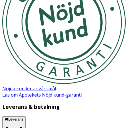
(PARFUM), PCA, POLYGLYCERYL-4 CAPRATE,
SCLEROTIUM GUM, SODIUM CITRATE, SODIUM
HYDROXIDE, WATER (AQUA)
Nöjda kunder är vårt mål
Läs om Apotekets Nöjd kund-garanti
Leverans & betalning
🚚Leverans