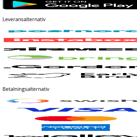
Leveransalternativ
Betalningsalternativ