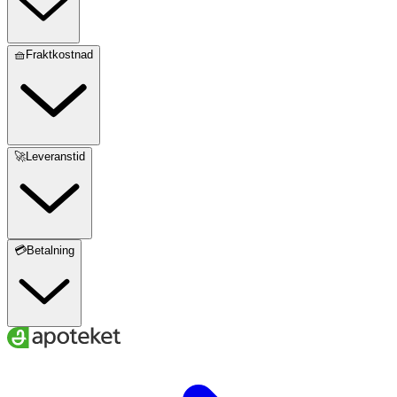
🧺Fraktkostnad
🚀Leveranstid
💳Betalning