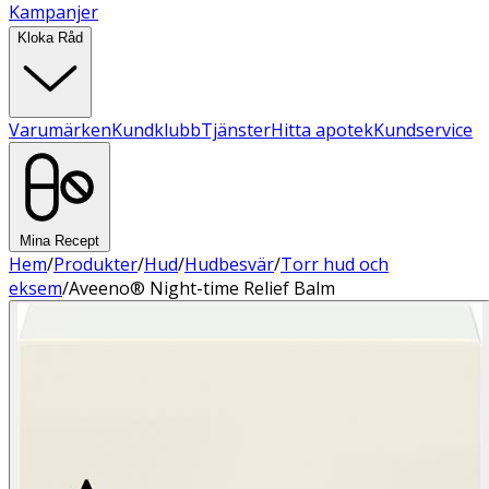
Kampanjer
Kloka Råd
Varumärken
Kundklubb
Tjänster
Hitta apotek
Kundservice
Mina Recept
Hem
/
Produkter
/
Hud
/
Hudbesvär
/
Torr hud och
eksem
/
Aveeno® Night-time Relief Balm