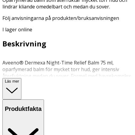
lindrar kliande omedelbart och medan du sover.
Följ anvisningarna på produkten/bruksanvisningen
I lager online
Beskrivning
Aveeno® Dermexa Night-Time Relief Balm 75 ml,
oparfymerad balm för mycket torr hud, ger intensiv
återfuktning medan du sover. Formel med havrekomplex
Läs mer
(havremjöl + havreextrakt + havreolja) och ceramider,
hjälper till att stärka hudens naturliga barriär, för en hud
som ser hälsosam ut. Lämplig för spädbarn, barn och
vuxna.
Produktfakta
Appliceras på kropp och händer på kvällen, eller vid
behov. Lämplig för spädbarn, barn och vuxna.