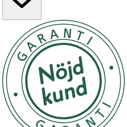
Förvaras i rumstemperatur.
OK för gravida och ammande:
Ja
Ingredienser:
Glycerin, Aqua, Cetearyl Alcohol, Hexyldecanol,
Dimethicone, Cetyl Alcohol, Avena Sativa Kernel (Oat)
Flour, Benzyl Alcohol, Ethylhexylglycerin, Sodium Cetearyl
Sulfate, Benzoic Acid, Dipotassium Phosphate, Potassium
Phosphate, Palmitic Acid, Stearic Acid, p-Anisic Acid,
Caprylic/Capric Triglyceride, Sodium Hydroxide, Avena
Sativa Kernel (Oat) Oil, Ceramide 3, Citric Acid, Sodium
Sulfate, Sodium Chloride, Avena Sativa Kernel (Oat)
Extract, Tocopherol, Potassium Sorbate. [PR-018889]
Märkning
FSC Forest Steward Council Mix