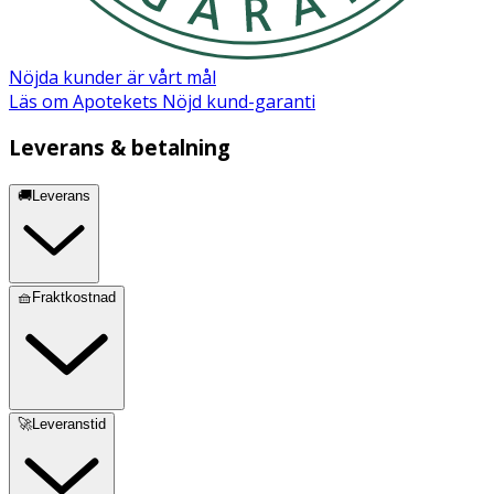
Nöjda kunder är vårt mål
Läs om Apotekets Nöjd kund-garanti
Leverans & betalning
🚚Leverans
🧺Fraktkostnad
🚀Leveranstid