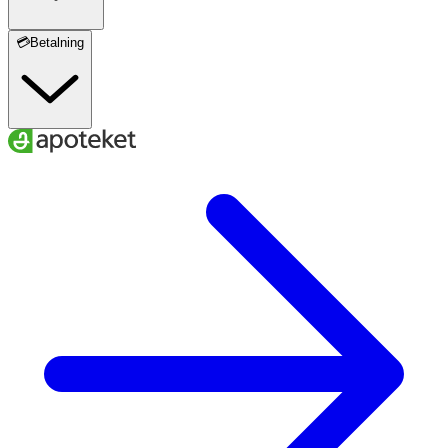
💳Betalning