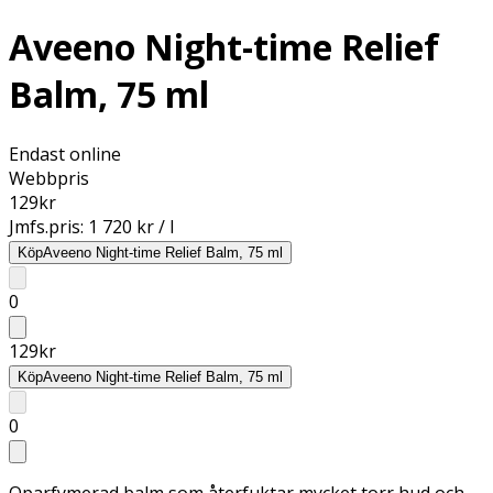
Aveeno Night-time Relief
Balm, 75 ml
Endast online
Webbpris
129
kr
Jmfs.pris:
1 720 kr / l
Köp
Aveeno Night-time Relief Balm, 75 ml
0
129
kr
Köp
Aveeno Night-time Relief Balm, 75 ml
0
Oparfymerad balm som återfuktar mycket torr hud och