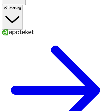
💳Betalning