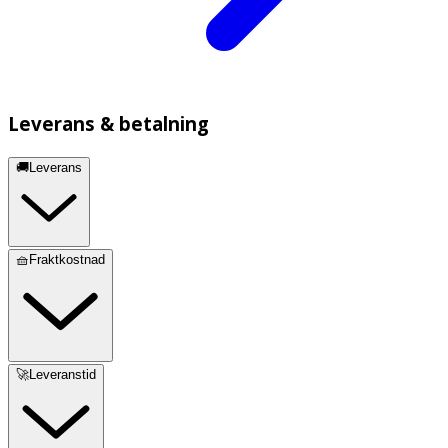
Leverans & betalning
🚚Leverans
🧺Fraktkostnad
🚀Leveranstid