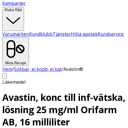
Kampanjer
Kloka Råd
Varumärken
Kundklubb
Tjänster
Hitta apotek
Kundservice
Mina Recept
Hem
/
Sökbar, ej köpb, ej kat
/
Avastin®
Läkemedel
Avastin, konc till inf-vätska,
lösning 25 mg/ml Orifarm
AB, 16 milliliter