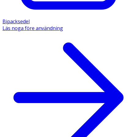
Bipacksedel
Läs noga före användning