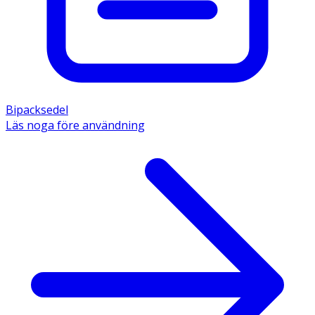
Bipacksedel
Läs noga före användning