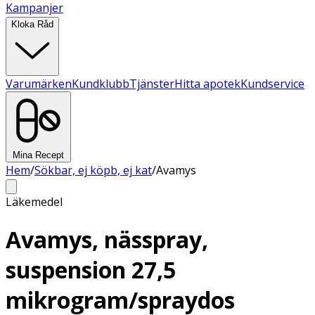
Kampanjer
Kloka Råd
Varumärken
Kundklubb
Tjänster
Hitta apotek
Kundservice
Mina Recept
Hem
/
Sökbar, ej köpb, ej kat
/
Avamys
Läkemedel
Avamys, nässpray,
suspension 27,5
mikrogram/spraydos