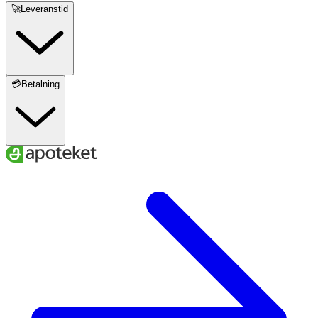
🚀Leveranstid
💳Betalning