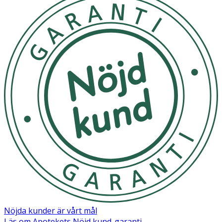
Nöjda kunder är vårt mål
Läs om Apotekets Nöjd kund-garanti