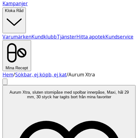
Kampanjer
Kloka Råd
Varumärken
Kundklubb
Tjänster
Hitta apotek
Kundservice
Mina Recept
Hem
/
Sökbar, ej köpb, ej kat
/
Aurum Xtra
Aurum Xtra, sluten stomipåse med spolbar innerpåse, Maxi, hål 29
mm, 30 styck har tagits bort från mina favoriter