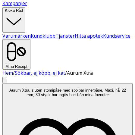
Kampanjer
Kloka Råd
Varumärken
Kundklubb
Tjänster
Hitta apotek
Kundservice
Mina Recept
Hem
/
Sökbar, ej köpb, ej kat
/
Aurum Xtra
Aurum Xtra, sluten stomipåse med spolbar innerpåse, Maxi, hål 22
mm, 30 styck har tagits bort från mina favoriter