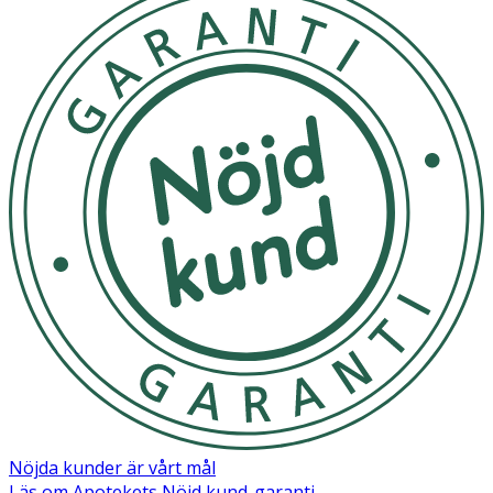
Nöjda kunder är vårt mål
Läs om Apotekets Nöjd kund-garanti