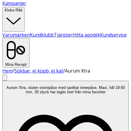
Kampanjer
Kloka Råd
Varumärken
Kundklubb
Tjänster
Hitta apotek
Kundservice
Mina Recept
Hem
/
Sökbar, ej köpb, ej kat
/
Aurum Xtra
Aurum Xtra, sluten stomipåse med spolbar innerpåse, Maxi, hål 19-50
mm, 30 styck har tagits bort från mina favoriter