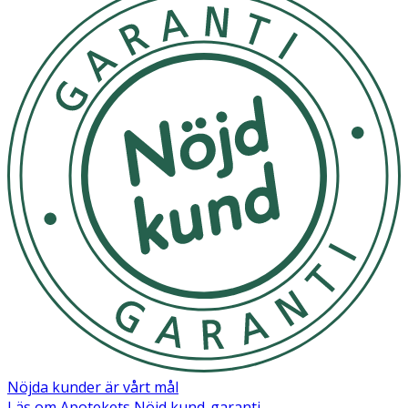
Nöjda kunder är vårt mål
Läs om Apotekets Nöjd kund-garanti