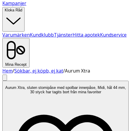
Kampanjer
Kloka Råd
Varumärken
Kundklubb
Tjänster
Hitta apotek
Kundservice
Mina Recept
Hem
/
Sökbar, ej köpb, ej kat
/
Aurum Xtra
Aurum Xtra, sluten stomipåse med spolbar innerpåse, Midi, hål 44 mm,
30 styck har tagits bort från mina favoriter