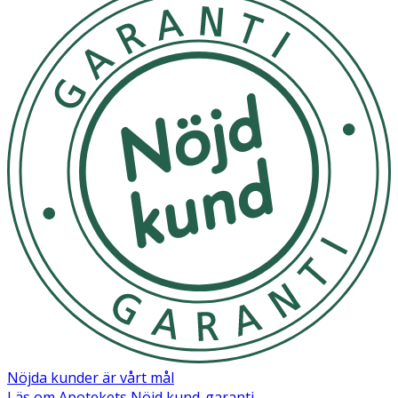
Nöjda kunder är vårt mål
Läs om Apotekets Nöjd kund-garanti