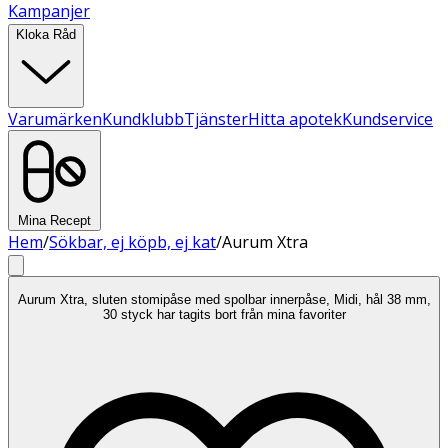
Kampanjer
Kloka Råd
Varumärken
Kundklubb
Tjänster
Hitta apotek
Kundservice
Mina Recept
Hem
/
Sökbar, ej köpb, ej kat
/
Aurum Xtra
Aurum Xtra, sluten stomipåse med spolbar innerpåse, Midi, hål 38 mm,
30 styck har tagits bort från mina favoriter