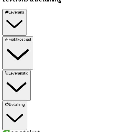
🚚Leverans
🧺Fraktkostnad
🚀Leveranstid
💳Betalning