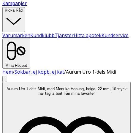
Kampanjer
Kloka Råd
Varumärken
Kundklubb
Tjänster
Hitta apotek
Kundservice
Mina Recept
Hem
/
Sökbar, ej köpb, ej kat
/
Aurum Uro 1-dels Midi
Aurum Uro 1-dels Midi, med Manuka Honung, beige, 22 mm, 10 styck
har tagits bort från mina favoriter