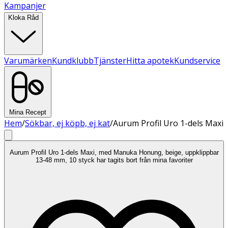
Kampanjer
Kloka Råd
Varumärken
Kundklubb
Tjänster
Hitta apotek
Kundservice
Mina Recept
Hem
/
Sökbar, ej köpb, ej kat
/
Aurum Profil Uro 1-dels Maxi
Aurum Profil Uro 1-dels Maxi, med Manuka Honung, beige, uppklippbar
13-48 mm, 10 styck har tagits bort från mina favoriter