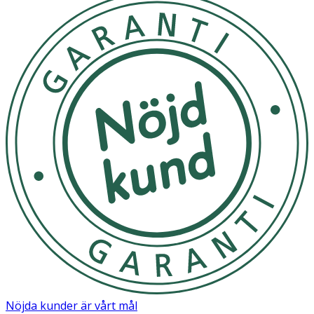
Nöjda kunder är vårt mål