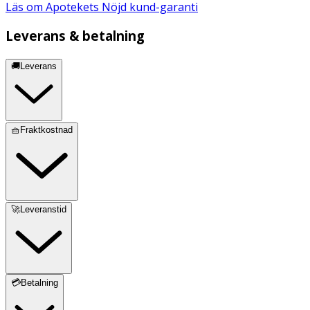
Läs om Apotekets Nöjd kund-garanti
Leverans & betalning
🚚Leverans
🧺Fraktkostnad
🚀Leveranstid
💳Betalning