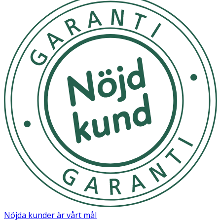
Nöjda kunder är vårt mål