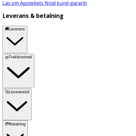
Läs om Apotekets Nöjd kund-garanti
Leverans & betalning
🚚Leverans
🧺Fraktkostnad
🚀Leveranstid
💳Betalning