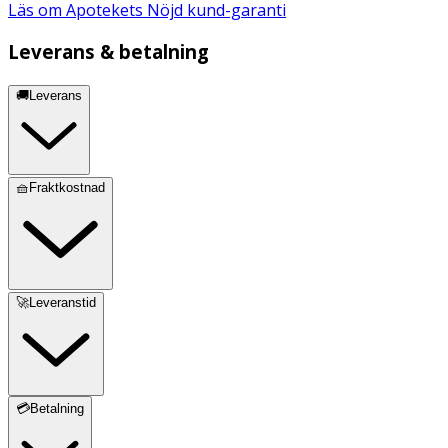
Läs om Apotekets Nöjd kund-garanti
Leverans & betalning
🚚Leverans
🧺Fraktkostnad
🚀Leveranstid
💳Betalning