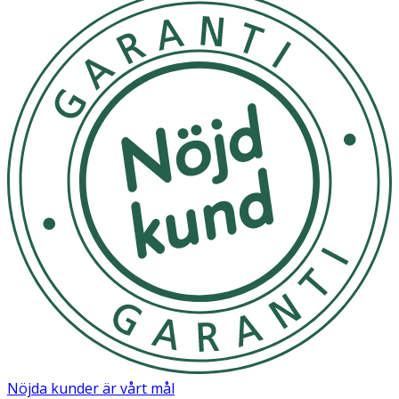
Nöjda kunder är vårt mål