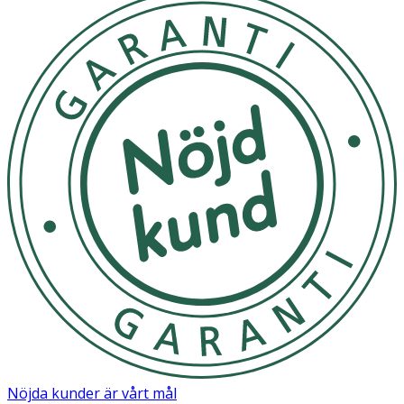
Nöjda kunder är vårt mål