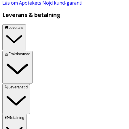
Läs om Apotekets Nöjd kund-garanti
Leverans & betalning
🚚Leverans
🧺Fraktkostnad
🚀Leveranstid
💳Betalning