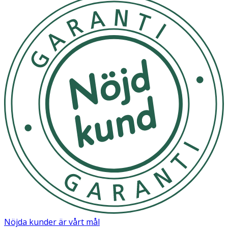
Nöjda kunder är vårt mål