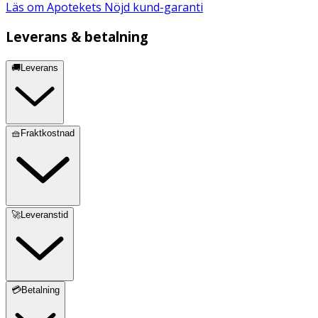
Läs om Apotekets Nöjd kund-garanti
Leverans & betalning
🚚Leverans
🧺Fraktkostnad
🚀Leveranstid
💳Betalning