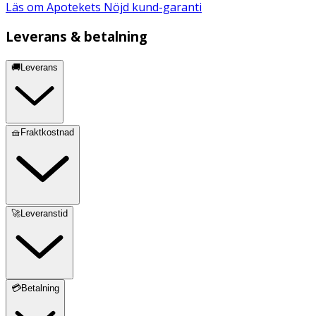
Läs om Apotekets Nöjd kund-garanti
Leverans & betalning
🚚Leverans
🧺Fraktkostnad
🚀Leveranstid
💳Betalning