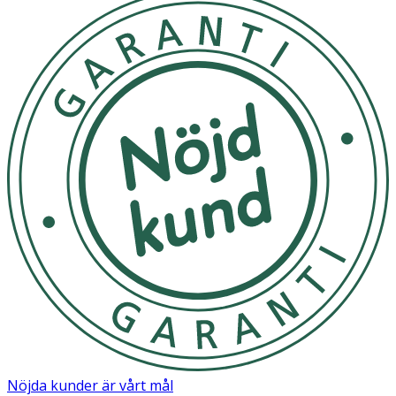
Nöjda kunder är vårt mål