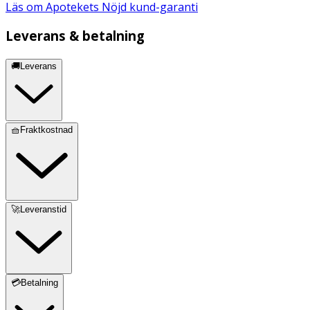
Läs om Apotekets Nöjd kund-garanti
Leverans & betalning
🚚Leverans
🧺Fraktkostnad
🚀Leveranstid
💳Betalning