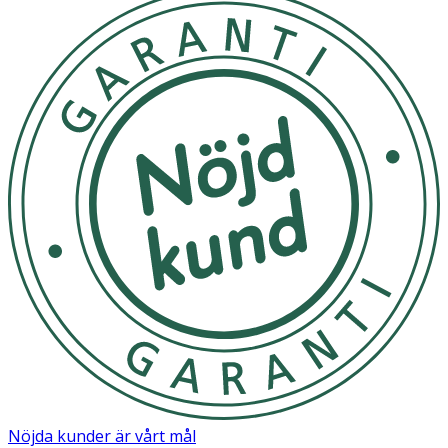
Nöjda kunder är vårt mål